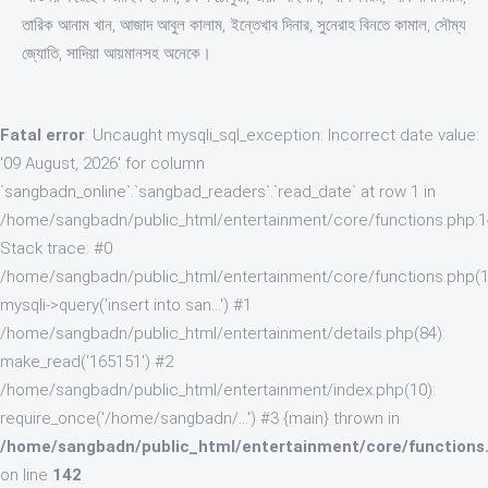
তারিক আনাম খান, আজাদ আবুল কালাম, ইন্তেখাব দিনার, সুনেরাহ বিনতে কামাল, সৌম্য
জ্যোতি, সাদিয়া আয়মানসহ অনেকে।
Fatal error
: Uncaught mysqli_sql_exception: Incorrect date value:
'09 August, 2026' for column
`sangbadn_online`.`sangbad_readers`.`read_date` at row 1 in
/home/sangbadn/public_html/entertainment/core/functions.php:
Stack trace: #0
/home/sangbadn/public_html/entertainment/core/functions.php(1
mysqli->query('insert into san...') #1
/home/sangbadn/public_html/entertainment/details.php(84):
make_read('165151') #2
/home/sangbadn/public_html/entertainment/index.php(10):
require_once('/home/sangbadn/...') #3 {main} thrown in
/home/sangbadn/public_html/entertainment/core/functions
on line
142