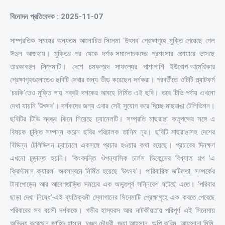
বিনোদন প্রতিবেদক : 2025-11-07
সাম্প্রতিক সময়ের অন্যতম আলোচিত সিনেমা ‘উৎসব’ প্রেক্ষাগৃহে মুক্তি পেয়েছে গেল
ঈদুল আজহায়। মুক্তির পর থেকে দর্শক-সমালোচকদের প্রশংসার জোয়ারে ভাসছে
তারকাবহুল সিনেমাটি। দেশে চমকপ্রদ সাফল্যের পাশাপাশি ইউরোপ-আমেরিকার
প্রেক্ষাগৃহগুলোতেও ছবিটি দেখার জন্য ভীড় করেছেন দর্শকরা। পরবর্তীতে ওটিটি প্ল্যাটফর্ম
‘চরকি’তেও মুক্তি পায় নব্বই দশকের আবহে নির্মিত এই ছবি। তবে টিভি পর্দায় এখনো
দেখা যায়নি ‘উৎসব’। দর্শকদের জন্য এবার সেই সুযোগ করে দিচ্ছে মাছরাঙা টেলিভিশন।
ছবিটির টিভি স্বত্ত্ব কিনে নিয়েছে চ্যানেলটি। সম্প্রতি মাছরাঙা কতৃপক্ষের সঙ্গে এ
বিষয়ক চুক্তি সম্পন্ন করেন ছবির পরিচালক তানিম নূর। ছবিটি মাছরাঙাসহ দেশের
বিভিন্ন টেলিভিশন চ্যানেলে একসঙ্গে প্রচার হওয়ার কথা রয়েছে। প্রচারের দিনক্ষণ
এখনো চূড়ান্ত হয়নি। কিংবদন্তি ঔপন্যাসিক চার্লস ডিকেন্সের বিখ্যাত গল্প ‘এ
ক্রিস্টমাস ক্যারল’ অবলম্বনে নির্মিত হয়েছে ‘উৎসব’। পারিবারিক জটিলতা, সম্পর্কের
টানাপোড়েন আর আবেগতাড়িত সময়ের এক অভূতপূর্ব সন্নিবেশ ঘটেছে এতে। ‘পরিবার
ছাড়া দেখা নিষেধ’-এই ব্যতিক্রমী স্লোগানের সিনেমাটি প্রেক্ষাগৃহে এক করতে পেরেছে
পরিবারের সব বয়সী দর্শককে। গভীর হাস্যরস আর নাটকীয়তায় পরিপূর্ণ এই সিনেমায়
অভিনয় করেছেন জাহিদ হাসান, চঞ্চল চৌধুরী, জয়া আহসান, অপি করিম, আফসানা মিমি,