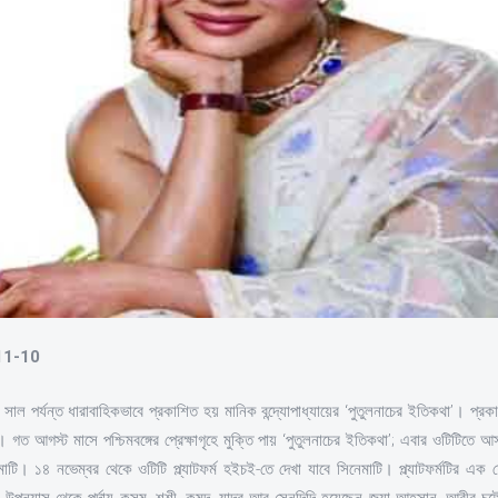
-11-10
সাল পর্যন্ত ধারাবাহিকভাবে প্রকাশিত হয় মানিক বন্দ্যোপাধ্যায়ের ‘পুতুলনাচের ইতিকথা’। প্
গত আগস্ট মাসে পশ্চিমবঙ্গের প্রেক্ষাগৃহে মুক্তি পায় ‘পুতুলনাচের ইতিকথা’; এবার ওটিটিতে
মাটি। ১৪ নভেম্বর থেকে ওটিটি প্ল্যাটফর্ম হইচই-তে দেখা যাবে সিনেমাটি। প্ল্যাটফর্মটির এ
র উপন্যাস থেকে পর্দায় কুসুম, শশী, কুমুদ, যাদব আর সেনদিদি হয়েছেন জয়া আহসান, আবীর চট্টোপ