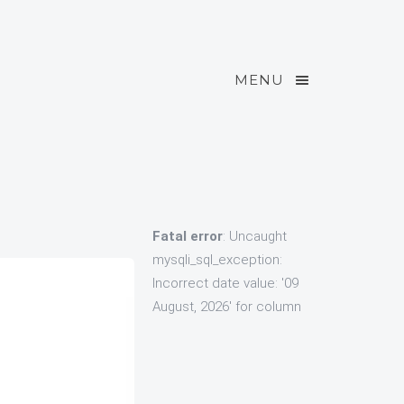
MENU
Fatal error
: Uncaught
mysqli_sql_exception:
Incorrect date value: '09
August, 2026' for column