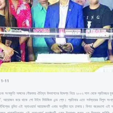
-11-11
 এবং সংস্কৃতি অঙ্গনের গৌরবময় ঐতিহ্য উদযাপনের উদ্দেশ্য নিয়ে ২০০২ সাল থেকে প্রতিবছর যু
ার্ড’, আয়োজন করে থাকে শো টাইম মিউজিক এন্ড প্লে। প্রতিবার এতে সর্বস্তরের বিপুল সংখ্
্হিবিশ্বের নন্দিত এই অ্যাওয়ার্ড আয়োজনটি এবার অনুষ্ঠিত হবে ঢাকায়। বিগত বছরগুলো এই আয়
ল্যের ধারাবাহিকতায় এই অ্যাওয়ার্ড অনুষ্ঠানটি এবার উদযাপন করবে এর সিলভার জুবিলি, যে