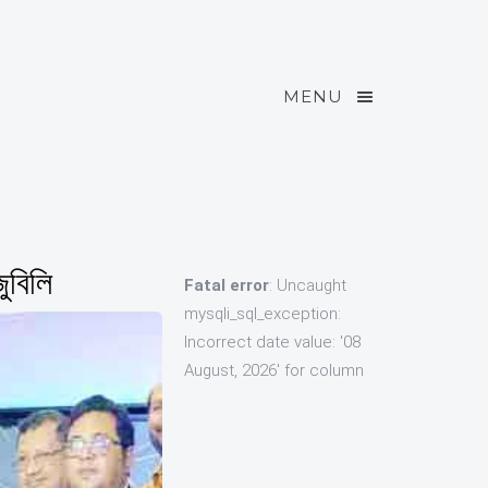
MENU
ুবিলি
Fatal error
: Uncaught
mysqli_sql_exception:
Incorrect date value: '08
August, 2026' for column