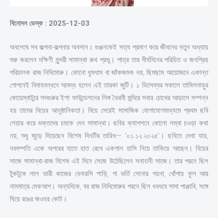
বিনোদন ডেস্ক : 2025-12-03
অবশেষে সব জল্পনা-কল্পনার অবসান। গুঞ্জনকেই সত্য প্রমাণ করে জীবনের নতুন অধ্যায়
শুরু করলেন দক্ষিণী সুন্দরী সামান্থা রুথ প্রভু। পাত্র তার দীর্ঘদিনের পরিচিত ও জনপ্রিয়
পরিচালক রাজ নিদিমোরু। কোনো ধুমধাম বা জাঁকজমক নয়, ছিমছাম আয়োজনে একান্ত
গোপনেই বিবাহবন্ধনে আবদ্ধ হলেন এই তারকা জুটি। ১ ডিসেম্বর সকালে তামিলনাড়ুর
কোয়েম্বাটুরে সদগুরুর ইশা ফাউন্ডেশনের লিঙ্গ ভৈরবী মন্দিরে সবার চোখের আড়ালে সম্পন্ন
হয় তাদের বিয়ের আনুষ্ঠানিকতা। বিয়ে সেরেই সামাজিক যোগাযোগমাধ্যমে প্রথম ছবি
শেয়ার করে ভক্তদের চমকে দেন সামান্থা। ছবির ক্যাপশনে কোনো লম্বা চওড়া কথা
নয়, শুধু জুড়ে দিয়েছেন বিশেষ দিনটির তারিখ— ‘০১.১২.২০২৫’। ছবিতে দেখা যায়,
নবদম্পতি একে অপরের হাতে হাত রেখে একগাল হাসি নিয়ে তাকিয়ে আছেন। বিয়ের
সাজে সামান্থা-রাজ বিশেষ এই দিনে সেজে উঠেছিলেন সনাতনী সাজে। তার পরনে ছিল
টুকটুকে লাল ভারী কাজের বেনারসি শাড়ি, গা ভর্তি সোনার গয়না, খোঁপায় ফুল আর
নামমাত্র মেকআপ। অন্যদিকে, বর রাজ নিদিমোরুর পরনে ছিল ধবধবে সাদা পাঞ্জাবি, সঙ্গে
ঘিয়ে রঙের জওহর কোট।