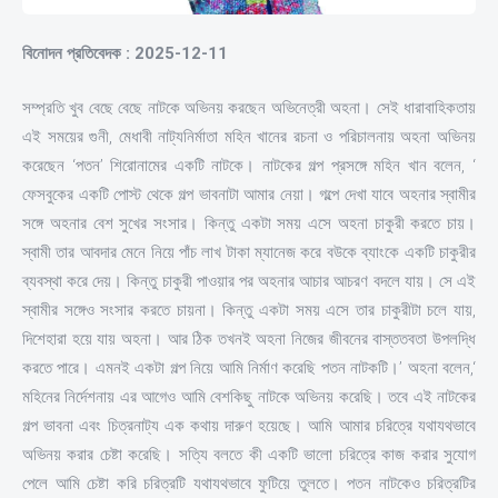
বিনোদন প্রতিবেদক : 2025-12-11
সম্প্রতি খুব বেছে বেছে নাটকে অভিনয় করছেন অভিনেত্রী অহনা। সেই ধারাবাহিকতায়
এই সময়ের গুনী, মেধাবী নাট্যনির্মাতা মহিন খানের রচনা ও পরিচালনায় অহনা অভিনয়
করেছেন ‘পতন’ শিরোনামের একটি নাটকে। নাটকের গল্প প্রসঙ্গে মহিন খান বলেন, ‘
ফেসবুকের একটি পোস্ট থেকে গল্প ভাবনাটা আমার নেয়া। গল্পে দেখা যাবে অহনার স্বামীর
সঙ্গে অহনার বেশ সুখের সংসার। কিন্তু একটা সময় এসে অহনা চাকুরী করতে চায়।
স্বামী তার আবদার মেনে নিয়ে পাঁচ লাখ টাকা ম্যানেজ করে বউকে ব্যাংকে একটি চাকুরীর
ব্যবস্থা করে দেয়। কিন্তু চাকুরী পাওয়ার পর অহনার আচার আচরণ বদলে যায়। সে এই
স্বামীর সঙ্গেও সংসার করতে চায়না। কিন্তু একটা সময় এসে তার চাকুরীটা চলে যায়,
দিশেহারা হয়ে যায় অহনা। আর ঠিক তখনই অহনা নিজের জীবনের বাস্ততবতা উপলদ্ধি
করতে পারে। এমনই একটা গল্প নিয়ে আমি নির্মাণ করেছি পতন নাটকটি।’ অহনা বলেন,‘
মহিনের নির্দেশনায় এর আগেও আমি বেশকিছু নাটকে অভিনয় করেছি। তবে এই নাটকের
গল্প ভাবনা এবং চিত্রনাট্য এক কথায় দারুণ হয়েছে। আমি আমার চরিত্রে যথাযথভাবে
অভিনয় করার চেষ্টা করেছি। সত্যি বলতে কী একটি ভালো চরিত্রে কাজ করার সুযোগ
পেলে আমি চেষ্টা করি চরিত্রটি যথাযথভাবে ফুটিয়ে তুলতে। পতন নাটকেও চরিত্রটির