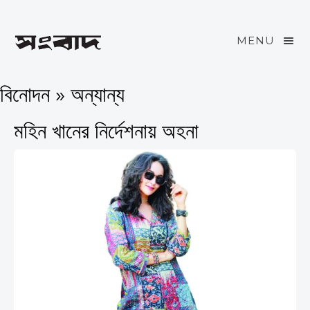
MENU
বিনোদন » অন্যান্য
মহিন খানের নির্দেশনায় অহনা