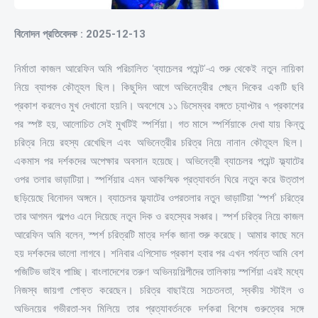
বিনোদন প্রতিবেদক : 2025-12-13
নির্মাতা কাজল আরেফিন অমি পরিচালিত ‘ব্যাচেলর পয়েন্ট’-এ শুরু থেকেই নতুন নায়িকা
নিয়ে ব্যাপক কৌতূহল ছিল। কিছুদিন আগে অভিনেত্রীর পেছন দিকের একটি ছবি
প্রকাশ করলেও মুখ দেখানো হয়নি। অবশেষে ১১ ডিসেম্বর বঙ্গতে চ্যাপ্টার ৭ প্রকাশের
পর স্পষ্ট হয়, আলোচিত সেই মুখটিই স্পর্শিয়া। গত মাসে স্পর্শিয়াকে দেখা যায় কিন্তু
চরিত্র নিয়ে রহস্য রেখেছিল এবং অভিনেত্রীর চরিত্র নিয়ে নানান কৌতূহল ছিল।
একমাস পর দর্শকদের অপেক্ষার অবসান হয়েছে। অভিনেত্রী ব্যাচেলর পয়েন্ট ফ্ল্যাটের
ওপর তলার ভাড়াটিয়া। স্পর্শিয়ার এমন আকস্মিক প্রত্যাবর্তন ঘিরে নতুন করে উত্তাপ
ছড়িয়েছে বিনোদন অঙ্গনে। ব্যাচেলর ফ্ল্যাটের ওপরতলার নতুন ভাড়াটিয়া ‘স্পর্শ’ চরিত্রে
তার আগমন গল্পেও এনে দিয়েছে নতুন দিক ও রহস্যের সঞ্চার। স্পর্শ চরিত্র নিয়ে কাজল
আরেফিন অমি বলেন, স্পর্শ চরিত্রটি মাত্র দর্শক জানা শুরু করেছে। আমার কাছে মনে
হয় দর্শকদের ভালো লাগবে। শনিবার এপিসোড প্রকাশ হবার পর এখন পর্যন্ত আমি বেশ
পজিটিভ ভাইব পাচ্ছি। বাংলাদেশের তরুণ অভিনয়শিল্পীদের তালিকায় স্পর্শিয়া এরই মধ্যে
নিজস্ব জায়গা পোক্ত করেছেন। চরিত্র বাছাইয়ে সচেতনতা, স্বকীয় স্টাইল ও
অভিনয়ের গভীরতা-সব মিলিয়ে তার প্রত্যাবর্তনকে দর্শকরা বিশেষ গুরুত্বের সঙ্গে