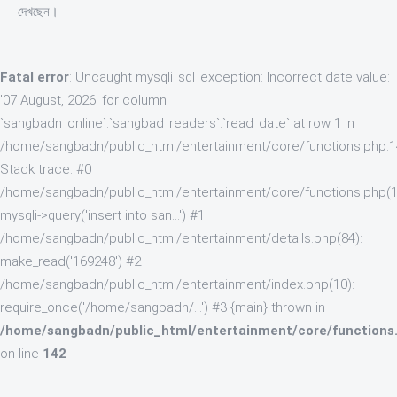
দেখছেন।
Fatal error
: Uncaught mysqli_sql_exception: Incorrect date value:
'07 August, 2026' for column
`sangbadn_online`.`sangbad_readers`.`read_date` at row 1 in
/home/sangbadn/public_html/entertainment/core/functions.php:
Stack trace: #0
/home/sangbadn/public_html/entertainment/core/functions.php(1
mysqli->query('insert into san...') #1
/home/sangbadn/public_html/entertainment/details.php(84):
make_read('169248') #2
/home/sangbadn/public_html/entertainment/index.php(10):
require_once('/home/sangbadn/...') #3 {main} thrown in
/home/sangbadn/public_html/entertainment/core/functions
on line
142