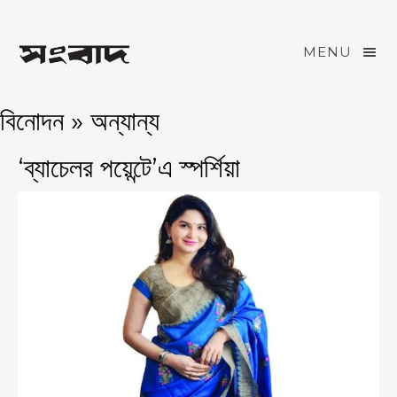
MENU
বিনোদন » অন্যান্য
‘ব্যাচেলর পয়েন্টে’এ স্পর্শিয়া