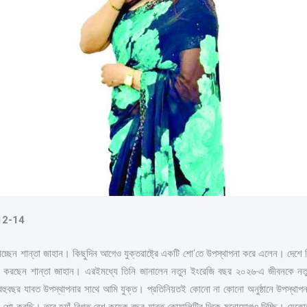
-12-14
 যাচ্ছেন শান্তা জাহান। কিছুদিন আগেও যুক্তরাষ্ট্রে একটি শো’তে উপস্থাপনা করে এলেন। দেশ
ার করছেন শান্তা জাহান। এরইমধ্যে তিনি জানালেন নতুন ইংরেজি বছর ২০২৬-এ জীবনকে নতু
বহুবছর যাবত উপস্থাপনার সাথে আমি যুক্ত। প্রতিনিয়তই কোনো না কোনো অনুষ্ঠানে উপস্থাপন
জ শো করছি। তবে হ্যাঁ বিগত বেশ কয়েক বছর যাবত কোয়ালিটির দিকে মনোযোগও দিচ্ছি। যেকোনো