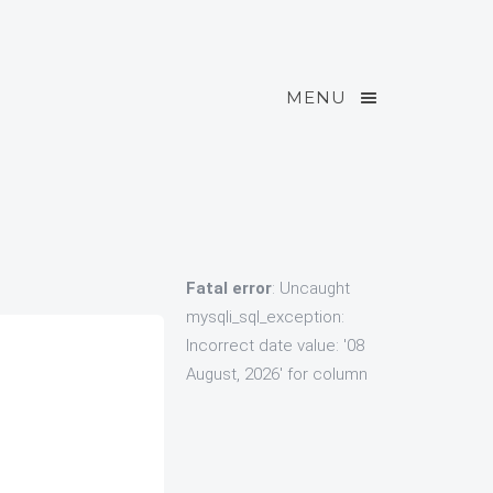
MENU
Fatal error
: Uncaught
mysqli_sql_exception:
Incorrect date value: '08
August, 2026' for column