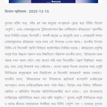
বিনোদন প্রতিবেদক : 2025-12-15
খুলনার মাটির গন্ধ, নদীর গল্প আর মানুষের সংগ্রামকে কেন্দ্র করে নির্মিত সিনেমা
‘দেলুপি’। এবার নেদারল্যান্ডসের ‘ইন্টারন্যাশনাল ফিল্ম ফেস্টিভ্যাল রটারড্যামে’ প্রদর্শনীর
জন্য নির্বাচিত হয়েছে সিনেমাটি। আগামী বছরের ২৯ জানুয়ারি থেকে ৮ ফেব্রুয়ারি পর্যন্ত
নেদারল্যান্ডসের রটারড্যাম শহরে বসবে এই উৎসবের ৫৫তম আসর। তাওকীর ইসলাম
নির্মিত এই সিনেমাটি ‘ব্রাইট ফিউচার’ ক্যাটাগরিতে নির্বাচিত হয়েছে। রটারড্যামে দেলুপির
যাত্রা নিয়ে উচ্ছ্বস প্রকাশ করে বিজ্ঞপ্তিতে পরিচালক তাওকীর বলেন, “রটারড্যাম থেকে
আমরা যখন প্রথম মেইল পেয়ে জানতে পারি তারা সিনেমাটির ‘ওয়ার্ল্ড প্রিমিয়ার’ করতে
চায়, তখন একটু বিপাকেই পড়ে গেছিলাম। কেননা আমরা সিনেমা বানানোর সময় দেলুটি
ইউনিয়নের মানুষদেরকে কথা দিয়েছিলাম যে সিনেমাটা তাদেরকেই প্রথমে দেখাবো।
তাওকীর বলেন, “রটারড্যামের মত বিশ্বমানের প্ল্যাটফর্মে বাংলাদেশি চলচ্চিত্রের
অংশগ্রহণ দেশের চলচ্চিত্রশিল্পের জন্য গর্বের বিষয়। বিশ্বের সেরা নির্মাতা, উদীয়মান
প্রতিভা ও আর্টহাউস সিনেমার প্রতিনিধিত্বকারীরা অংশ নেবেন। এতে বাংলাদেশের
চলচ্চিত্রের প্রতিনিধিত্ব করতে পেরে আমি আনন্দিত।” খুলনার দেলুটি ইউনিয়নের মানুষ
ও তাদের জীবনের বাস্তবতাকে উপজীব্য করে নির্মিত ‘দেলুপি’ গেল ৭ নভেম্বর খুলনায়