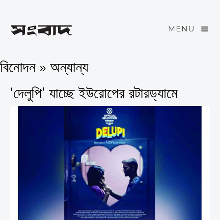
MENU
বিনোদন » অন্যান্য
‘দেলুপি’ যাচ্ছে ইউরোপের রটারড্যামে