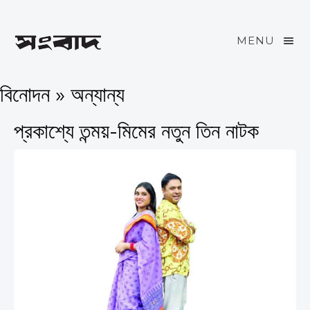
MENU
বিনোদন » অন্যান্য
প্রকাশ্যে তন্ময়-মিমের নতুন তিন নাটক