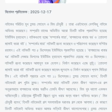
বিনোদন প্রতিবেদক : 2025-12-17
নাটকের পরিচিত মুখ তন্ময় সোহেল ও মিম চৌধুরী । তারা এরইমধ্যে বেশকিছু নাটকে
অভিনয় করেছেন। সম্প্রতি তাদের অভিনীত আরো তিনটি নাটক প্রকাশিত হয়েছে
ইউটিউব চ্যানেলে। নাটকগুলো হচ্ছে ‘সম্পর্কের মায়া’, ‘বাপজানের খাবার ঘর’ ও ‘তোতলা
জামাই বয়রা বউ’। ‘সম্পর্কের মায়া’ নাটকটি রচনা করেছেন ও পরিচালনা করেছেন মশিউর
রহমান। এই নাটকটি গত ৫ ডিসেম্বর ইউটিউবে প্রকাশিত হয়েছে। ‘বাপজানের খাবার
ঘর’ নাটকটি লেজার ভিশনের ইউটিউব চ্যানেলে প্রকাশিত হেয়ছে গত ৩ ডিসেম্বর।
নাটকটি রচনা করেছেন আমানুল হক হেলাল। নির্মাণ করেছেন এজে নান্টু। ‘তোতলা
জামাই বয়রা বউ’ নাটকটি রচনা করেছেন জাভেদ জুলহাস ও নির্মাণ করেছেন প্লাস মিডিয়া
টিম। এই নাটকটি প্রচারে এসে গত ১১ ডিসেম্বর। তন্ময় সোহেল বলেন,‘ তিনটি
নাটকেরই গল্প খুউব সুন্দর। সম্পর্কের মায়া নাটকটি যেমন ভীষণ আবেগ-এর গল্প
অনুরূপভাবে বাপজানের খাবার ঘরটিও তেমনি ভীষণ আবেগের। মিম খুব ভালো একজন
অভিনেত্রী। চরিত্রের খুঁটিনাটি স্ক্রিণে তুলে ধরার জন্য দারুণ অভিনয় করেন।’ মিম
চৌধুরী বলেন,‘ তিনটি নাটকেরই গল্প সমসাময়িক ঘরানার গল্প থেকে আলাদা। যে কারণে
তিনটি নাটকেই অভিনয় করতে আমার সত্যিই ভীষণ ভালোলেগেছে। তন্ময় সোহেল