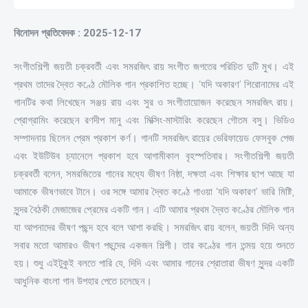
বিনোদন প্রতিবেদক : 2025-12-17
সংগীতশিল্পী জয়তী চক্রবর্তী এবং সমরজিৎ রায় সংগীত জগতের পরিচিত দুটি মুখ। এই
প্রথম তাদের দ্বৈত কণ্ঠে মৌলিক গান প্রকাশিত হচ্ছে। ‘যদি অকারণ’ শিরোনামের এই
গানটির কথা লিখেছেন সঞ্জয় রায় এবং সুর ও সংগীতায়োজন করেছেন সমরজিৎ রায়।
প্রোগ্রামিং করেছেন রণদীপ মানু এবং মিক্সিং-মাস্টারিং করেছেন গৌতম বসু। ভিডিও
সম্পাদনায় ছিলেন প্রেম প্রকাশ কর্ণ। গানটি সমরজিৎ রায়ের ভেরিফায়েড ফেসবুক পেজ
এবং ইউটিউব চ্যানেলে প্রকাশ হবে আগামীকাল বৃহস্পতিবার। সংগীতশিল্পী জয়তী
চক্রবর্তী বলেন, সমরজিতের গানের মধ্যে ভীষণ নিষ্ঠা, দক্ষতা এবং শিক্ষার ছাপ আছে যা
আমাকে ভীষণভাবে টানে। ওর সঙ্গে আমার দ্বৈত কণ্ঠে গাওয়া ‘যদি অকারণ’ ভারি মিষ্টি,
সুন্দর বৈঠকী মেজাজের প্রেমের একটি গান। এটি আমার প্রথম দ্বৈত কণ্ঠের মৌলিক গান
যা আপনাদের ভীষণ পছন্দ হবে বলে আশা করছি। সমরজিৎ রায় বলেন, জয়তী দিদি অন্য
সবার মতো আমারও ভীষণ পছন্দের একজন শিল্পী। তার কণ্ঠের গান তন্ময় হয়ে শুনতে
হয়। শুধু এইটুকুই বলতে পারি যে, দিদি এবং আমার গানের শ্রোতারা ভীষণ সুন্দর একটি
আধুনিক বাংলা গান উপহার পেতে চলেছেন।