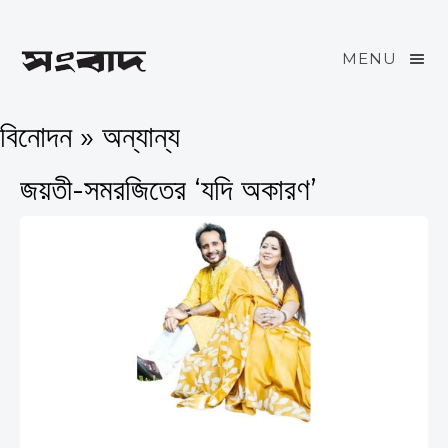
MENU
বিনোদন » অন্যান্য
জয়তী-সমরজিতের ‘যদি অকারণ’