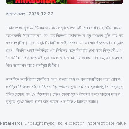
বিনোদন ডেস্ক : 2025-12-27
ঢাকার প্রেক্ষাগৃহে ২৬ ডিসেম্বর একসঙ্গে মুক্তি পেল দুই ভিন্ন ঘরানার হলিউড সিনেমা-
হরর-কমেডি ‘অ্যানাকোন্ডা’ এবং অ্যানিমেশন অ্যাডভেঞ্চার ‘দ্য স্পঞ্জবব মুভি: সার্চ ফর
স্কয়ারপ্যান্টস’। ‘অ্যানাকোন্ডা’ নামটি শুনলেই দর্শকের মনে ভয় আর উত্তেজনার অনুভূতি
জাগে। দীর্ঘদিন ধরেই দর্শকপ্রিয় এই সিরিজের নতুন সিনেমায় দেখা যাবে ভিন্নধর্মী গল্প।
টম গরমিকান পরিচালিত এই হরর-কমেডি ছবিতে অভিনয় করেছেন পল রুড, জ্যাক ব্ল্যাক,
স্টিভ জাহানসহ আরও জনপ্রিয় শিল্পীরা।
অন্যদিকে অ্যানিমেশনপ্রেমীদের জন্য থাকছে স্পঞ্জবব স্কয়ারপ্যান্টসের নতুন রোমাঞ্চ।
জনপ্রিয় সিরিজের সর্বশেষ সিনেমা ‘দ্য স্পঞ্জবব মুভি: সার্চ ফর স্কয়ারপ্যান্টস’ বিশ্বজুড়ে
মুক্তি পেয়েছে গত ১৯ ডিসেম্বর। ঢাকার প্রেক্ষাগৃহেও উপভোগ করতে পারছেন দর্শকরা।
মুক্তির প্রথম দিনেই ছবিটি আয় করেছে ৫ দশমিক ৬ মিলিয়ন ডলার।
Fatal error
: Uncaught mysqli_sql_exception: Incorrect date value: