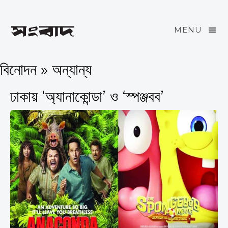
MENU
বিনোদন » অন্যান্য
ঢাকায় ‘অ্যানাকোন্ডা’ ও ‘স্পঞ্জবব’