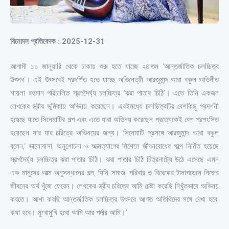
বিনোদন প্রতিবেদক : 2025-12-31
আগামী ১০ জানুয়ারি থেকে ঢাকায় শুরু হতে যাচ্ছে ২৪’তম ‘আন্তর্জাতিক চলচ্চিত্র
উৎসব’। এই উৎসবেই প্রদর্শিত হতে যাচ্ছে অভিনেত্রী আরজুমান্দ আরা বকুল অভিনীত
শায়লা রহমান পরিচালিত স্বল্পদৈর্ঘ্য চলচ্চিত্র ‘ঝরা পাতার চিঠি’। এতে তিনি একজন
লেখকের স্ত্রীর ভূমিকায় অভিনয় করেছেন। এরইমধ্যে চলচ্চিত্রটির বেশকিছু প্রদর্শনী
হয়েছে যাতে সিনেমাটির গল্প এবং এতে যারা অভিনয় করেছেন প্রত্যেকেই বেশ প্রশংসিত
হয়েছেন যার যার চরিত্রে অভিনয়ের জন্য। সিনেমাটি প্রসঙ্গে আরজুমান্দ আরা বকুল
বলেন,‘ ভালোবাসা, অনুশোচনা ও আত্মত্যাগের মিশেলে জীবনবোধের গল্পে নির্মিত হয়েছে
স্বল্পদৈর্ঘ্য চলচ্চিত্র ঝরা পাতার চিঠি। ঝরা পাতার চিঠি চিত্রনাট্যে উঠে এসেছে এমন
এক মানুষের আত্ম অনুসন্ধানের গল্প, যিনি সমাজ, পরিবার ও বিবেকের টানাপড়েনে নিজের
জীবনের অর্থ খুঁজে ফেরেন। লেখকের স্ত্রীর চরিত্রে আমি চেষ্টা করেছি নিখুঁতভাবে অভিনয়
করতে। আশা করছি আন্তর্জাতিক চলচ্চিত্র উৎসবে আগত অতিথিদের সঙ্গে দেখা হবে,
কথা হবে। মুখোমুখি হবো আমি আর পর্দার আমি।’