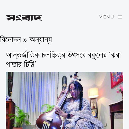
MENU
বিনোদন » অন্যান্য
আন্তর্জাতিক চলচ্চিত্র উৎসবে বকুলের ‘ঝরা
পাতার চিঠি’