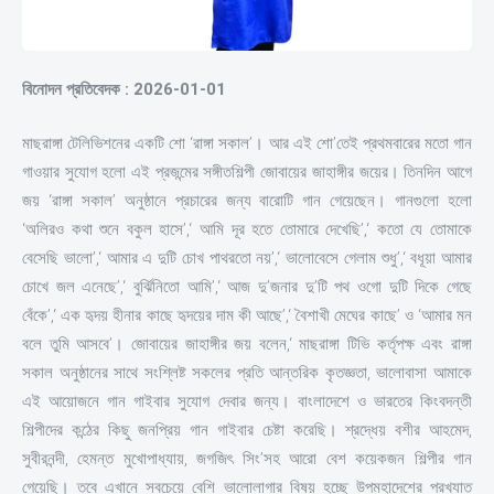
বিনোদন প্রতিবেদক : 2026-01-01
মাছরাঙ্গা টেলিভিশনের একটি শো ‘রাঙ্গা সকাল’। আর এই শো’তেই প্রথমবারের মতো গান
গাওয়ার সুযোগ হলো এই প্রজন্মের সঙ্গীতশিল্পী জোবায়ের জাহাঙ্গীর জয়ের। তিনদিন আগে
জয় ‘রাঙ্গা সকাল’ অনুষ্ঠানে প্রচারের জন্য বারোটি গান গেয়েছেন। গানগুলো হলো
‘অলিরও কথা শুনে বকুল হাসে’,‘ আমি দূর হতে তোমারে দেখেছি’,‘ কতো যে তোমাকে
বেসেছি ভালো’,‘ আমার এ দুটি চোখ পাথরতো নয়’,‘ ভালোবেসে গেলাম শুধু’,‘ বধূয়া আমার
চোখে জল এনেছে’,‘ বুর্ঝিনিতো আমি’,‘ আজ দু’জনার দু’টি পথ ওগো দুটি দিকে গেছে
বেঁকে’,‘ এক হৃদয় হীনার কাছে হৃদয়ের দাম কী আছে’,‘ বৈশাখী মেঘের কাছে’ ও ‘আমার মন
বলে তুমি আসবে’। জোবায়ের জাহাঙ্গীর জয় বলেন,‘ মাছরাঙ্গা টিভি কর্তৃপক্ষ এবং রাঙ্গা
সকাল অনুষ্ঠানের সাথে সংশ্লিষ্ট সকলের প্রতি আন্তরিক কৃতজ্ঞতা, ভালোবাসা আমাকে
এই আয়োজনে গান গাইবার সুযোগ দেবার জন্য। বাংলাদেশে ও ভারতের কিংবদন্তী
শিল্পীদের কন্ঠের কিছু জনপ্রিয় গান গাইবার চেষ্টা করেছি। শ্রদ্ধেয় বশীর আহমেদ,
সুবীরনন্দী, হেমন্ত মুখোপাধ্যায়, জগজিৎ সিং’সহ আরো বেশ কয়েকজন শিল্পীর গান
গেয়েছি। তবে এখানে সবচেয়ে বেশি ভালোলাগার বিষয় হচ্ছে উপমহাদেশের প্রখ্যাত