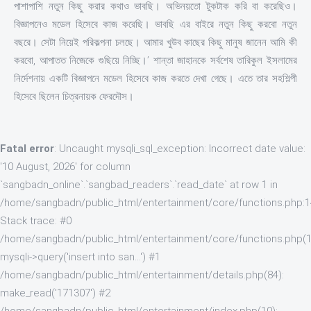
পাশাপাশি নতুন কিছু করার কথাও ভাবছি। অভিনয়তো টুকটাক করি বা করেছিও।
বিজ্ঞাপনেও মডেল হিসেবে কাজ করেছি। ভাবছি এর বাইরে নতুন কিছু করবো নতুন
বছরে। সেটা নিয়েই পরিকল্পনা চলছে। আমার খুউব কাছের কিছু মানুষ জানেন আমি কী
করবো, আপাতত নিজেকে গুছিয়ে নিচ্ছি।’ শান্তা জাহানকে সর্বশেষ তারিকুল ইসলামের
নির্দেশনায় একটি বিজ্ঞাপনে মডেল হিসেবে কাজ করতে দেখা গেছে। এতে তার সহশিল্পী
হিসেবে ছিলেন চিত্রনায়ক ফেরদৌস।
Fatal error
: Uncaught mysqli_sql_exception: Incorrect date value:
'10 August, 2026' for column
`sangbadn_online`.`sangbad_readers`.`read_date` at row 1 in
/home/sangbadn/public_html/entertainment/core/functions.php:
Stack trace: #0
/home/sangbadn/public_html/entertainment/core/functions.php(1
mysqli->query('insert into san...') #1
/home/sangbadn/public_html/entertainment/details.php(84):
make_read('171307') #2
/home/sangbadn/public_html/entertainment/index.php(10):