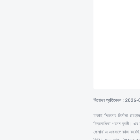
বিনোদন প্রতিবেদক : 2026
ঢাকাই সিনেমার নির্মাতা রায়হা
চিত্রনায়িকা শবনম বুবলী। এর 
ফ্লোর’-এ একসঙ্গে কাজ করেছিল
তিনি। জানা গেছে, ‘প্রেশার ক