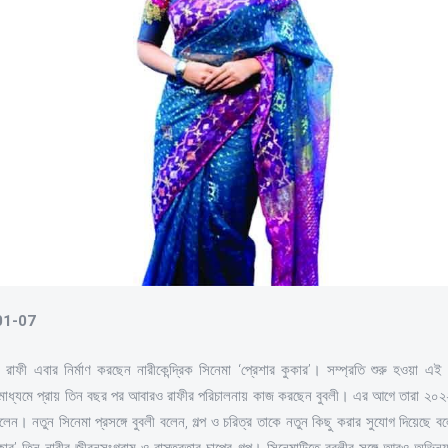
-01-07
ন রাফী এবার নির্মাণ করছেন নারীকেন্দ্রিক সিনেমা ‘প্রেশার কুকার’। সম্প্রতি শুরু হওয়া এই
মাধ্যমে প্রায় তিন বছর পর আবারও রাফীর পরিচালনায় কাজ করছেন বুবলী। এর আগে তারা ২০২২ স
েন। নতুন সিনেমা প্রসঙ্গে বুবলী বলেন, গল্প ও চরিত্র তাকে নতুন কিছু করার সুযোগ দিয়েছে 
ুকার’ তিন নারীর জীবনসংগ্রাম ও বাস্তবতার চাপের গল্প। সিনেমাটিতে বুবলীর সঙ্গে আরও অভিন