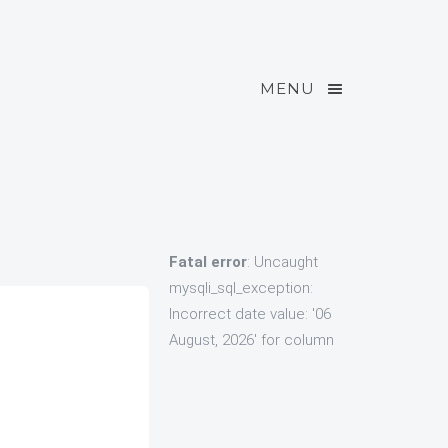
MENU
Fatal error
: Uncaught
mysqli_sql_exception:
Incorrect date value: '06
August, 2026' for column