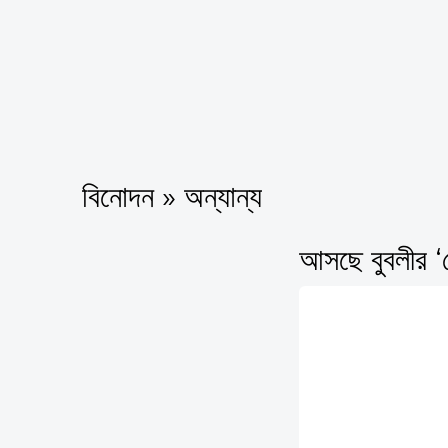
বিনোদন » অন্যান্য
আসছে বুবলীর ‘প