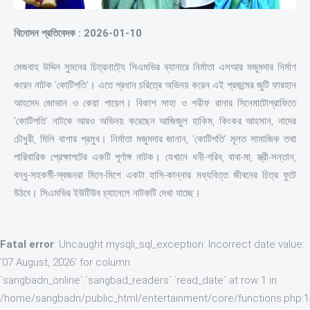
বিনোদন প্রতিবেদক : 2026-01-10
মেজবাহ উদ্দিন সুমনের চিত্রনাট্যে সিএমভির ব্যানারে নির্মাতা এসআর মজুমদার নির্মাণ
করেন নাটক ‘কোটিপতি’। এতে প্রধান চরিত্রে অভিনয় করেন এই প্রজন্মের জুটি ফারহান
আহমেদ জোভান ও কেয়া পায়েল। বিকাশ সাহা ও শরীফ রানার সিনেমাটোগ্রাফিতে
‘কোটিপতি’ নাটকে আরও অভিনয় করেছেন আজিজুল হাকিম, কিংকর আহসান, নাদের
চৌধুরী, মিলি বাশার প্রমুখ। নির্মাতা মজুমদার জানান, ‘কোটিপতি’ মূলত সামাজিক তথা
পারিবারিক প্রেক্ষাপটের একটি পূর্ণাঙ্গ নাটক। যেখানে ধনী-গরিব, বাবা-মা, স্ত্রী-সন্তান,
বন্ধু-সহকর্মী-স্বজনরা মিলে-মিশে একটা হাসি-কান্নার মধ্যবিত্ত জীবনের চিত্র ফুটে
উঠবে। সিএমভির ইউটিউব চ্যানেলে নাটকটি দেখা যাচ্ছে।
Fatal error
: Uncaught mysqli_sql_exception: Incorrect date value:
'07 August, 2026' for column
`sangbadn_online`.`sangbad_readers`.`read_date` at row 1 in
/home/sangbadn/public_html/entertainment/core/functions.php: