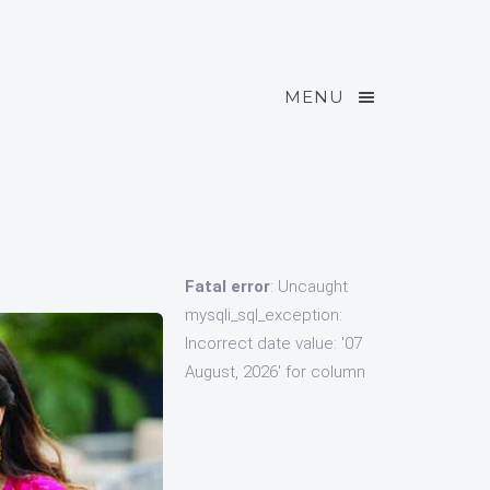
MENU
Fatal error
: Uncaught
mysqli_sql_exception:
Incorrect date value: '07
August, 2026' for column