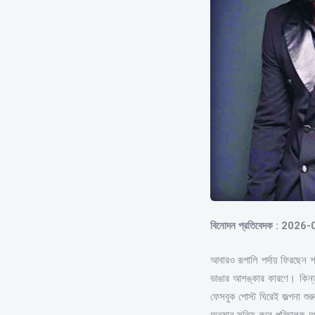
বিনোদন প্রতিবেদক : 2026
আবারও রূপালি পর্দায় ফিরছেন 
ভাঙার আশঙ্কার কারণে। কিন্তু
ফেসবুক পোস্ট ঘিরেই জল্পনা শ
অনুমান সত্যি করে পরিচালক আল