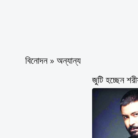
বিনোদন » অন্যান্য
জুটি হচ্ছেন শরী