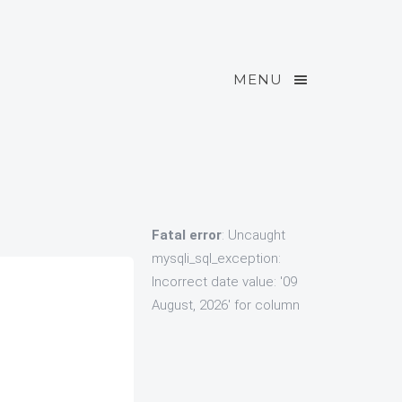
MENU
Fatal error
: Uncaught
mysqli_sql_exception:
Incorrect date value: '09
August, 2026' for column