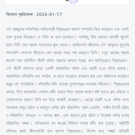
বিনোদন প্রতিবেদক : 2026-01-17
এই প্রজন্মের দর্শকপ্রিয় অভিনেত্রী প্রিয়াঙ্কা জামান সম্প্রতি বিয়ে করেছেন এবং একই
সঙ্গে সুখবর দিয়েছেন যে তিনি মা হতে চলেছেন। সবকিছু ঠিক থাকলে আগামী জুলাই
মাসে তিনি তার প্রথম সন্তানের জন্ম দেবেন। ব্যক্তিগত জীবনের এই আনন্দের মুহূর্তের
পাশাপাশি পেশাগত জীবনেও বেশ ব্যস্ত সময় পার করছেন তিনি। নতুন বছরের প্রথম
মাসেই তার অভিনীত পাঁচটি নাটক প্রচারে আসতে যাচ্ছে বলে জানিয়েছেন প্রিয়াঙ্কা।
এই পাঁচটি নাটকের মধ্যে একটি ধারাবাহিক নাটক এবং চারটি খণ্ড নাটক রয়েছে।
ধারাবাহিক নাটকটির নাম ‘মার্ডার’, যা রচনা করেছেন কামরুল হুদা এবং পরিচালনা করেছেন
মঞ্জুর মো. শাহরিয়ার। নাটকটির শুটিং হয়েছে সুনামগঞ্জের মনোরম পরিবেশে। প্রিয়াঙ্কার
ভাষায়, টানা কয়েকদিন সেখানে শুটিং করতে গিয়ে গরমের কারণে কষ্ট হলেও গল্প, চরিত্র ও
লোকেশনের কারণে তিনি মন দিয়ে কাজটি করেছেন। এছাড়া চারটি খণ্ড নাটক হলো
শাহজাদা মামুন রচিত ও ফজলুল কবির রথি পরিচালিত ‘হঠাৎ একদিন’, সজীব চিশতী রচিত
ও পরিচালিত ‘কলঙ্ক’ ও ‘গয়নার বাক্স’, এবং জয়ন্ত চন্দ্র রচিত ও ফিরোজ কবির ডলার
পরিচালিত ‘লজ্জা’। নাটকগুলো গত বছরের বিভিন্ন সময়ে শুটিং করা হয়েছে। প্রতিটি
নাটকের গল্পই জীবনঘনিষ্ঠ বলে জানান প্রিয়াঙ্কা। বিশেষ করে ‘লজ্জা’ নাটকটি