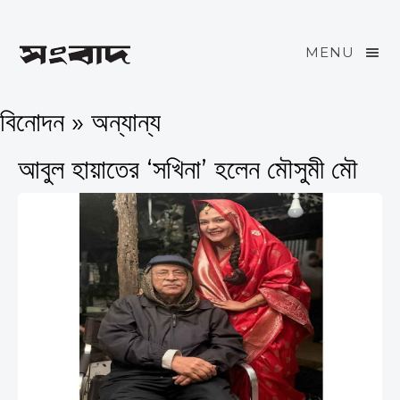
MENU
বিনোদন » অন্যান্য
আবুল হায়াতের ‘সখিনা’ হলেন মৌসুমী মৌ