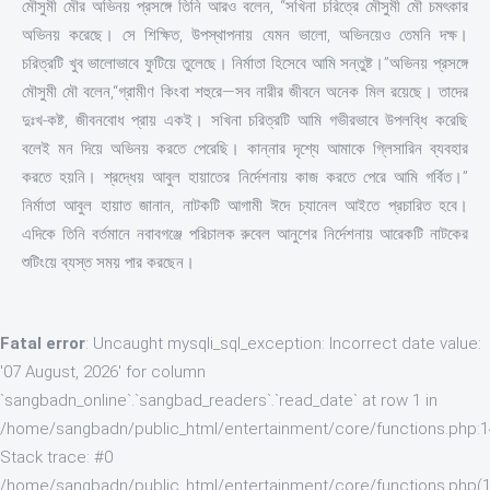
মৌসুমী মৌর অভিনয় প্রসঙ্গে তিনি আরও বলেন, “সখিনা চরিত্রে মৌসুমী মৌ চমৎকার
অভিনয় করেছে। সে শিক্ষিত, উপস্থাপনায় যেমন ভালো, অভিনয়েও তেমনি দক্ষ।
চরিত্রটি খুব ভালোভাবে ফুটিয়ে তুলেছে। নির্মাতা হিসেবে আমি সন্তুষ্ট।”অভিনয় প্রসঙ্গে
মৌসুমী মৌ বলেন,“গ্রামীণ কিংবা শহুরে—সব নারীর জীবনে অনেক মিল রয়েছে। তাদের
দুঃখ-কষ্ট, জীবনবোধ প্রায় একই। সখিনা চরিত্রটি আমি গভীরভাবে উপলব্ধি করেছি
বলেই মন দিয়ে অভিনয় করতে পেরেছি। কান্নার দৃশ্যে আমাকে গ্লিসারিন ব্যবহার
করতে হয়নি। শ্রদ্ধেয় আবুল হায়াতের নির্দেশনায় কাজ করতে পেরে আমি গর্বিত।”
নির্মাতা আবুল হায়াত জানান, নাটকটি আগামী ঈদে চ্যানেল আইতে প্রচারিত হবে।
এদিকে তিনি বর্তমানে নবাবগঞ্জে পরিচালক রুবেল আনুশের নির্দেশনায় আরেকটি নাটকের
শুটিংয়ে ব্যস্ত সময় পার করছেন।
Fatal error
: Uncaught mysqli_sql_exception: Incorrect date value:
'07 August, 2026' for column
`sangbadn_online`.`sangbad_readers`.`read_date` at row 1 in
/home/sangbadn/public_html/entertainment/core/functions.php:
Stack trace: #0
/home/sangbadn/public_html/entertainment/core/functions.php(1