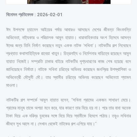
বিনোদন প্রতিবেদক : 2026-02-01
ঈদ উপলক্ষে চ্যানেল আইয়ের পর্দায় আবারও আসছেন দেশের জীবন্ত কিংবদন্তি
অভিনেতা, নাট্যকার ও পরিচালক আবুল হায়াত। ধারাবাহিকতার অংশ হিসেবে আসন্ন
ঈদের জন্য তিনি নির্মাণ করেছেন নতুন একক নাটক ‘সখিনা’। নাটকটির গল্প লিখেছেন
প্রখ্যাত কথাসাহিত্যিক রাবেয়া খাতুন। চিত্রনাট্য ও নির্দেশনার দায়িত্বে রয়েছেন আবুল
হায়াত নিজেই। সম্প্রতি ঢাকার বাইরে নাটকটির দৃশ্যধারণের কাজ শেষ হয়েছে বলে
জানিয়েছেন নির্মাতা। নাটকে সখিনা চরিত্রে অভিনয় করেছেন জনপ্রিয় উপস্থাপিকা ও
অভিনেত্রী মৌসুমী মৌ। তার স্বামীর চরিত্রে অভিনয় করেছেন অভিনেতা শ্যামল
মাওলা।
নাটকটির গল্প সম্পর্কে আবুল হায়াত বলেন, “সখিনা গ্রামের একজন সাধারণ মেয়ে।
গ্রামের মানুষ তাকে অপয়া মনে করে, যার কারণে তার বিয়ে হয় না। পরে তার বাবা অনেক
টাকা দিয়ে এক দরিদ্র যুবকের সঙ্গে বিয়ে দিয়ে স্বামীকে বিদেশে পাঠায়। তবুও সখিনার
জীবনে সুখ আসে না। সেখান থেকেই নাটকের গল্প এগিয়ে যায়।”