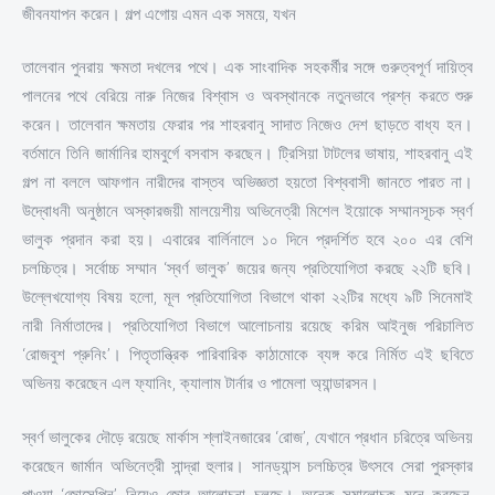
জীবনযাপন করেন। গল্প এগোয় এমন এক সময়ে, যখন
তালেবান পুনরায় ক্ষমতা দখলের পথে। এক সাংবাদিক সহকর্মীর সঙ্গে গুরুত্বপূর্ণ দায়িত্ব
পালনের পথে বেরিয়ে নারু নিজের বিশ্বাস ও অবস্থানকে নতুনভাবে প্রশ্ন করতে শুরু
করেন। তালেবান ক্ষমতায় ফেরার পর শাহরবানু সাদাত নিজেও দেশ ছাড়তে বাধ্য হন।
বর্তমানে তিনি জার্মানির হামবুর্গে বসবাস করছেন। ট্রিসিয়া টাটলের ভাষায়, শাহরবানু এই
গল্প না বললে আফগান নারীদের বাস্তব অভিজ্ঞতা হয়তো বিশ্ববাসী জানতে পারত না।
উদ্বোধনী অনুষ্ঠানে অস্কারজয়ী মালয়েশীয় অভিনেত্রী মিশেল ইয়োকে সম্মানসূচক স্বর্ণ
ভালুক প্রদান করা হয়। এবারের বার্লিনালে ১০ দিনে প্রদর্শিত হবে ২০০ এর বেশি
চলচ্চিত্র। সর্বোচ্চ সম্মান ‘স্বর্ণ ভালুক’ জয়ের জন্য প্রতিযোগিতা করছে ২২টি ছবি।
উল্লেখযোগ্য বিষয় হলো, মূল প্রতিযোগিতা বিভাগে থাকা ২২টির মধ্যে ৯টি সিনেমাই
নারী নির্মাতাদের। প্রতিযোগিতা বিভাগে আলোচনায় রয়েছে করিম আইনুজ পরিচালিত
‘রোজবুশ প্রুনিং’। পিতৃতান্ত্রিক পারিবারিক কাঠামোকে ব্যঙ্গ করে নির্মিত এই ছবিতে
অভিনয় করেছেন এল ফ্যানিং, ক্যালাম টার্নার ও পামেলা অ্যান্ডারসন।
স্বর্ণ ভালুকের দৌড়ে রয়েছে মার্কাস শ্লাইনজারের ‘রোজ’, যেখানে প্রধান চরিত্রে অভিনয়
করেছেন জার্মান অভিনেত্রী সান্দ্রা হুলার। সানড্যান্স চলচ্চিত্র উৎসবে সেরা পুরস্কার
পাওয়া ‘জোসেপিন’ নিয়েও জোর আলোচনা চলছে। অনেক সমালোচক মনে করছেন,