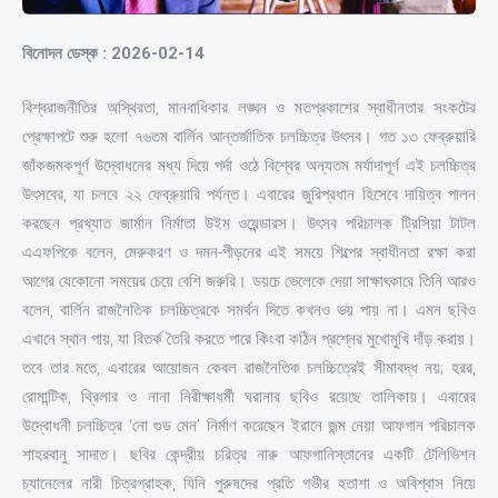
বিনোদন ডেস্ক : 2026-02-14
বিশ্বরাজনীতির অস্থিরতা, মানবাধিকার লঙ্ঘন ও মতপ্রকাশের স্বাধীনতার সংকটের
প্রেক্ষাপটে শুরু হলো ৭৬তম বার্লিন আন্তর্জাতিক চলচ্চিত্র উৎসব। গত ১৩ ফেব্রুয়ারি
জাঁকজমকপূর্ণ উদ্বোধনের মধ্য দিয়ে পর্দা ওঠে বিশ্বের অন্যতম মর্যাদাপূর্ণ এই চলচ্চিত্র
উৎসবের, যা চলবে ২২ ফেব্রুয়ারি পর্যন্ত। এবারের জুরিপ্রধান হিসেবে দায়িত্ব পালন
করছেন প্রখ্যাত জার্মান নির্মাতা উইম ওয়েন্ডারস। উৎসব পরিচালক ট্রিসিয়া টাটল
এএফপিকে বলেন, মেরুকরণ ও দমন-পীড়নের এই সময়ে শিল্পের স্বাধীনতা রক্ষা করা
আগের যেকোনো সময়ের চেয়ে বেশি জরুরি। ডয়চে ভেলেকে দেয়া সাক্ষাৎকারে তিনি আরও
বলেন, বার্লিন রাজনৈতিক চলচ্চিত্রকে সমর্থন দিতে কখনও ভয় পায় না। এমন ছবিও
এখানে স্থান পায়, যা বিতর্ক তৈরি করতে পারে কিংবা কঠিন প্রশ্নের মুখোমুখি দাঁড় করায়।
তবে তার মতে, এবারের আয়োজন কেবল রাজনৈতিক চলচ্চিত্রেই সীমাবদ্ধ নয়; হরর,
রোমান্টিক, থ্রিলার ও নানা নিরীক্ষাধর্মী ঘরানার ছবিও রয়েছে তালিকায়। এবারের
উদ্বোধনী চলচ্চিত্র ‘নো গুড মেন’ নির্মাণ করেছেন ইরানে জন্ম নেয়া আফগান পরিচালক
শাহরবানু সাদাত। ছবির কেন্দ্রীয় চরিত্র নারু আফগানিস্তানের একটি টেলিভিশন
চ্যানেলের নারী চিত্রগ্রাহক, যিনি পুরুষদের প্রতি গভীর হতাশা ও অবিশ্বাস নিয়ে